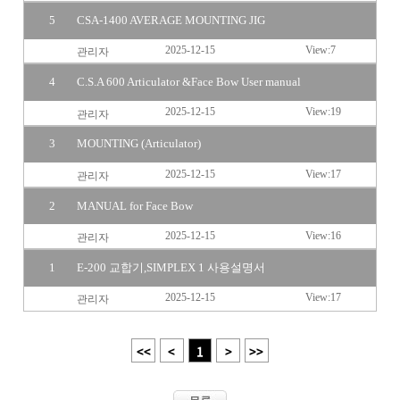
5
CSA-1400 AVERAGE MOUNTING JIG
2025-12-15
7
관리자
4
C.S.A 600 Articulator &Face Bow User manual
2025-12-15
19
관리자
3
MOUNTING (Articulator)
2025-12-15
17
관리자
2
MANUAL for Face Bow
2025-12-15
16
관리자
1
E-200 교합기,SIMPLEX 1 사용설명서
2025-12-15
17
관리자